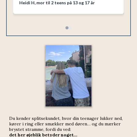
Heidi H, mor til 2 teens på 13 og 17 år
Sig
Du kender splitsekundet, hvor din teenager lukker ned,
kører i ring eller smækker med døren… og du mærker
brystet stramme, fordi du ved:
det her øjeblik betyder noget...