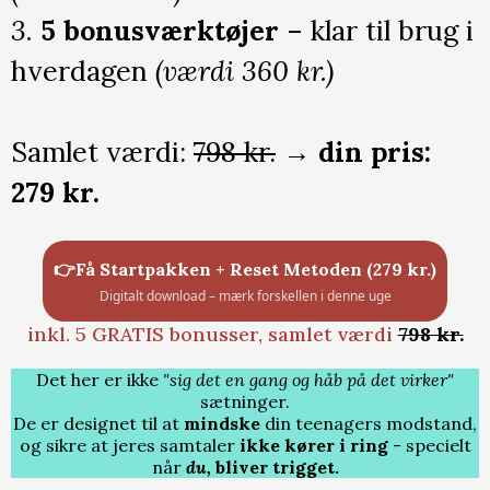
3.
5 bonusværktøjer
– klar til brug i
hverdagen
(værdi 360 kr.)
Samlet værdi:
798 kr.
→
din pris:
279 kr.
👉Få Startpakken + Reset Metoden (279 kr.)
Digitalt download – mærk forskellen i denne uge
inkl. 5 GRATIS bonusser, samlet værdi
798 kr.
Det her er ikke
"sig det en gang og håb på det virker"
sætninger.
De er designet til at
mindske
din teenagers modstand,
og sikre at jeres samtaler
ikke kører i ring
- specielt
når
du,
bliver trigget.