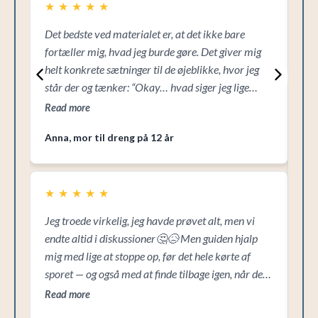
★
★
★
★
★
Det bedste ved materialet er, at det ikke bare
Ell
fortæller mig, hvad jeg burde gøre. Det giver mig
helt konkrete sætninger til de øjeblikke, hvor jeg
står der og tænker: “Okay… hvad siger jeg lige
★
nu?”👏
Read more
Det
Anna, mor til dreng på 12 år
tee
ikk
vir
★
★
★
★
★
nem
Re
ka
Jeg troede virkelig, jeg havde prøvet alt, men vi
endte altid i diskussioner🤔😥 Men guiden hjalp
mig med lige at stoppe op, før det hele kørte af
sporet — og også med at finde tilbage igen, når det
allerede var gået galt. Det har faktisk gjort en
Read more
kæmpe forskel hjemme hos os.🙏