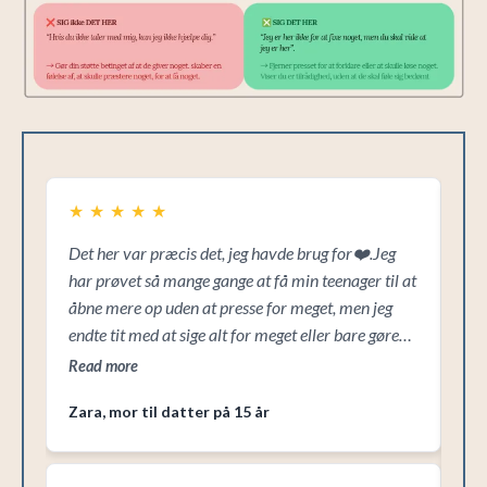
★
★
★
★
★
★
Det her var præcis det, jeg havde brug for❤️.Jeg
Hel
har prøvet så mange gange at få min teenager til at
svæ
åbne mere op uden at presse for meget, men jeg
til
endte tit med at sige alt for meget eller bare gøre
mig
det værre. Startpakken gav mig nogle helt
om,
Read more
Re
konkrete sætninger, som føltes naturlige, og som
Zara, mor til datter på 15 år
jeg faktisk kunne bruge derhjemme.