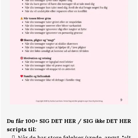
Du får 100+ SIG DET HER / SIG
ikke
DET HER
scripts til:
Når de har store følelser (vrede, angst, "alt