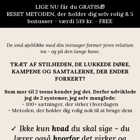
LIGE NU får du GRATIS🎁
RESET METODEN, der holder dig selv rolig & 5
bonusser - værdi 519 kr. - FREE
De små øjeblikke med din teenager former jeres relation
nu - og på den lange bane.
TRÆT AF STILHEDEN, DE LUKKEDE DØRE,
KAMPENE OG SAMTALERNE, DER ENDER
FORKERT?
Som mor til 2 teens kender jeg det. Derfor udviklede
jeg de 2 systemer, jeg selv manglede:
- 100+ sætninger, der virker i hverdagen
- Metoden, der holder dig rolig nok til at bruge dem
✓
Ikke kun
hvad
du skal sige - du
lærer også
hvorfor
det virker og